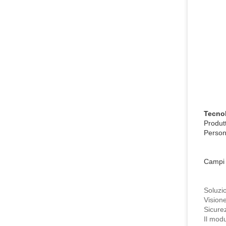
Tecnol
Produt
Persona
Campi 
Soluz
Vis
Sic
Il mod