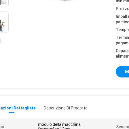
minimo
Prezzo
Imball
partico
Tempi 
Termini
pagam
Capaci
alimen
M
azioni Dettagliate
Descrizione Di Prodotto
modulo della macchina
po:
Sensor