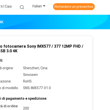
Italian
ti I Casi
Richiedere un preventivo
4K
o fotocamera Sony IMX577 / 377 12MP FHD /
SB 3.0 4K
i:
i origine:
Shenzhen, Cina
Sinoseen
cazione:
RoHS
 di modello:
SNS-IMX577-V1.0
i di pagamento e spedizione:
à di ordine
200