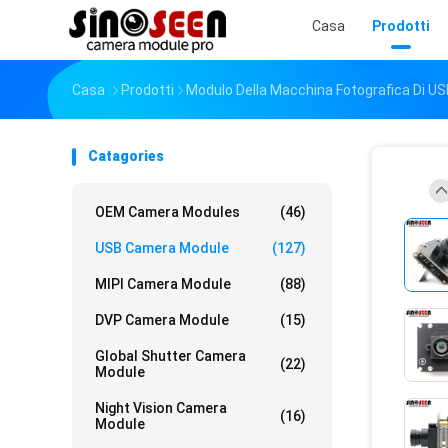
Casa
Prodotti
Casa
Prodotti
Modulo Della Macchina Fotografica Di U
Catagories
OEM Camera Modules
(46)
USB Camera Module
(127)
MIPI Camera Module
(88)
DVP Camera Module
(15)
Global Shutter Camera
(22)
Module
Night Vision Camera
(16)
Module