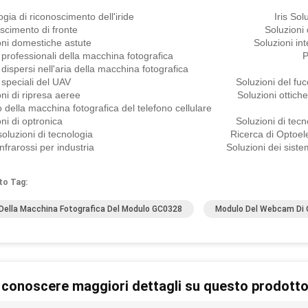
ologia di riconoscimento dell'iride Iris Solut
noscimento di fronte Soluzioni di qualità superi
zioni domestiche astute Soluzioni intelligenti
i professionali della macchina fotografica Progettato
li dispersi nell'aria della macchina fotografica 
uli speciali del UAV Soluzioni del fuc
zioni di ripresa aeree Soluzioni ottiche di t
o della macchina fotografica del telefono cellulare Sol
zioni di optronica Soluzioni di tecnologia 
o soluzioni di tecnologia Ricerca di Optoelec
r infrarossi per industria Soluzioni dei sistemi
to Tag:
Della Macchina Fotografica Del Modulo GC0328
Modulo Del Webcam Di
 conoscere maggiori dettagli su questo prodott