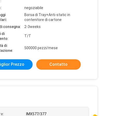
:
:
negoziabile
aggi
Borsa di Tray+Anti-static in
lari:
contenitore di cartone
di consegna:
2-3weeks
 di
T/T
ento:
tà di
500000 pezzi/mese
tazione:
iglior Prezzo
Contatto
e:
IMX577/377