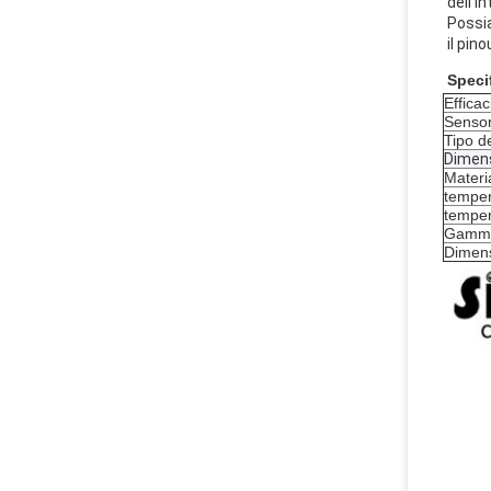
dell'i
Possia
il pin
Speci
Efficac
Sensor
Tipo d
Dimens
Materi
temper
temper
Gamma 
Dimens