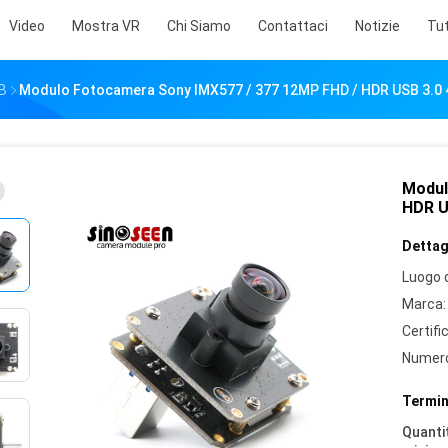
Video
Mostra VR
Chi Siamo
Contattaci
Notizie
Tut
SB
Modulo Fotocamera Sony IMX577 / 377 12MP FHD / HDR USB 3.0 
Modul
HDR U
Dettagl
Luogo d
Marca:
Certifi
Numero
Termin
Quantit