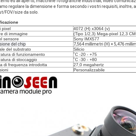
nterno ed all'aperto, macchine fotografiche industriali, video comunicaz
mo regolare la dimensione e forma secondo i vostri requisiti, inoltre, 
out/FOV/size da solo.
ficazione
i pixel
4072 (H) x3064 (v)
e di immagine
(Tipo 1/2,3) Mega-pixel 12,3 C
el sensore
Sony IMX577
ione del chip
7,564 millimetri (H) × 5,476 milli
ale del substrato
Silicio
atura di funzionamento
˚C -20 - +75
atura di stoccaggio
˚C -30 - +80
di frequenza introdotta
27,0 megahertz
ioni
Personalizzabile