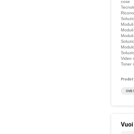
cose
Tecn
Rico
Solu
Modul
Modu
Mod
Solu
Modul
Solu
Vide
Tone
Prodot
Usb 
Vuoi