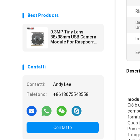
Ri
Best Products
Di
Un
0.3MP Tiny Lens
38x38mm USB Camera
In
Module For Raspberry
Pi GC0328 CMOS
Sensor
Ev
Contatti
Descri
Contatti:
Andy Lee
Telefono:
+8618075543558
modul
Ciò è 
compat
fornit
Questo
Contatto
Può es
fotogr