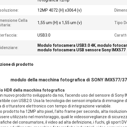
fotografica 12mp
soluzione:
12MP 4072 (H) x3064 (v)
Dimens
mensione Cella
1,55 um (H) x 1,55 um (v)
Tipo D
itaria:
terfaccia:
USB3.0
Caratt
Modulo fotocamera USB3.0 4K
,
modulo fotoca
idenziare:
modulo fotocamera USB sensore Sony IMX577
zione di prodotto
modulo della macchina fotografica di SONY IMX577/
o HDR della macchina fotografica
un nuovo prodotto sviluppato da noi, facendo uso del sensore di Sony 
ibile con USB2.0. Usa la tecnologia dei sensori impilata di immagine d
a di otturatore elettronico con tempo di integrazione variabile.
 prodotto ha 12MP alto pixel, l'alto frame per secondo, alta risoluzi
sere utilizzato nel monitoraggio, quali le videosorveglianze di sicure
afiche del consumatore, il video ad alta definizione, i fuchi, gli sport 