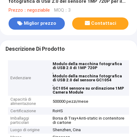
fotografica di USB 2.0 del sensore 1MP 720P per il
video campanello
Prezzo：negoziabile
MOQ：3
Miglior prezzo
Contattaci
Descrizione Di Prodotto
Modulo della macchina fotografica
di USB 2.0 di 1MP 720P
,
Modulo della macchina fotografica
Evidenziare
di USB 2.0 del sensore GC1054
,
GC1054 sensore su ordinazione 1MP
Camera Module
Capacità di
500000 pezzi/mese
alimentazione
Certificazione
RoHS
Imballaggi
Borsa di Tray+Anti-static in contenitore
particolari
di cartone
Luogo di origine
Shenzhen, Cina