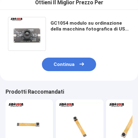
Ottieni Il Miglior Prezzo Per
GC1054 modulo su ordinazione
della macchina fotografica di USB
2.0 del sensore 1MP 720P per il
video campanello
Continua
Prodotti Raccomandati