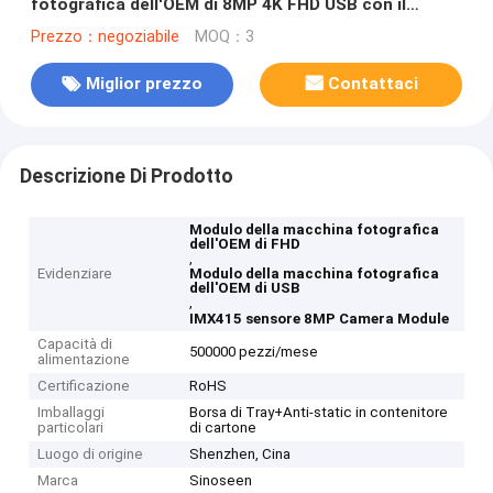
fotografica dell'OEM di 8MP 4K FHD USB con il
sensore IMX415
Prezzo：negoziabile
MOQ：3
Miglior prezzo
Contattaci
Descrizione Di Prodotto
Modulo della macchina fotografica
dell'OEM di FHD
,
Evidenziare
Modulo della macchina fotografica
dell'OEM di USB
,
IMX415 sensore 8MP Camera Module
Capacità di
500000 pezzi/mese
alimentazione
Certificazione
RoHS
Imballaggi
Borsa di Tray+Anti-static in contenitore
particolari
di cartone
Luogo di origine
Shenzhen, Cina
Marca
Sinoseen