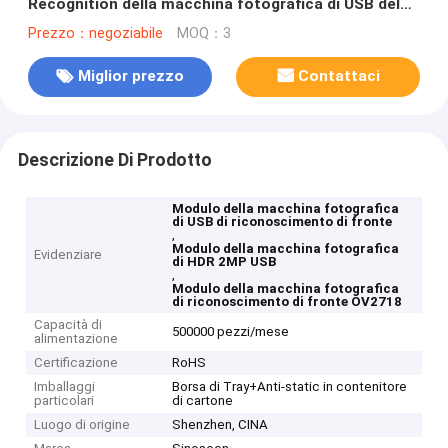
Recognition della macchina fotografica di USB del
sensore OV2718
Prezzo：negoziabile
MOQ：3
Miglior prezzo
Contattaci
Descrizione Di Prodotto
Modulo della macchina fotografica
di USB di riconoscimento di fronte
,
Modulo della macchina fotografica
Evidenziare
di HDR 2MP USB
,
Modulo della macchina fotografica
di riconoscimento di fronte OV2718
Capacità di
500000 pezzi/mese
alimentazione
Certificazione
RoHS
Imballaggi
Borsa di Tray+Anti-static in contenitore
particolari
di cartone
Luogo di origine
Shenzhen, CINA