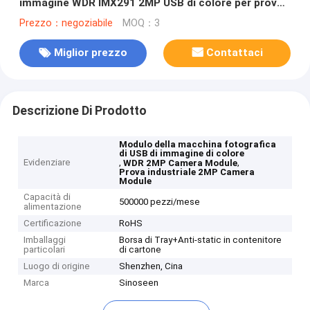
immagine WDR IMX291 2MP USB di colore per prova
industriale
Prezzo：negoziabile
MOQ：3
Miglior prezzo
Contattaci
Descrizione Di Prodotto
Modulo della macchina fotografica
di USB di immagine di colore
Evidenziare
,
,
WDR 2MP Camera Module
Prova industriale 2MP Camera
Module
Capacità di
500000 pezzi/mese
alimentazione
Certificazione
RoHS
Imballaggi
Borsa di Tray+Anti-static in contenitore
particolari
di cartone
Luogo di origine
Shenzhen, Cina
Marca
Sinoseen