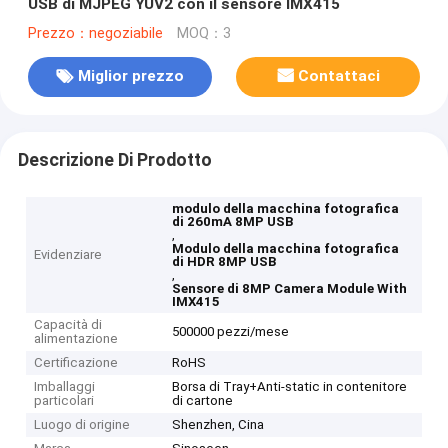
USB di MJPEG YUV2 con il sensore IMX415
Prezzo：negoziabile
MOQ：3
Miglior prezzo
Contattaci
Descrizione Di Prodotto
modulo della macchina fotografica
di 260mA 8MP USB
,
Modulo della macchina fotografica
Evidenziare
di HDR 8MP USB
,
Sensore di 8MP Camera Module With
IMX415
Capacità di
500000 pezzi/mese
alimentazione
Certificazione
RoHS
Imballaggi
Borsa di Tray+Anti-static in contenitore
particolari
di cartone
Luogo di origine
Shenzhen, Cina