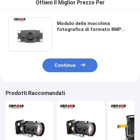
Ottieni Il Miglior Prezzo Per
Modulo della macchina
fotografica di formato 8MP
USB di MJPEG YUV2 con il
sensore IMX415
Continua
Prodotti Raccomandati