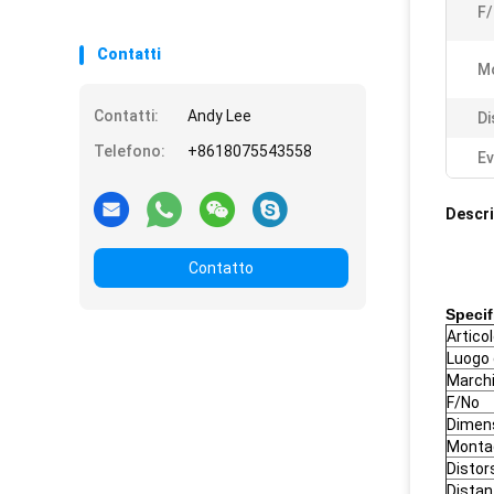
F
Contatti
M
Contatti:
Andy Lee
Di
Telefono:
+8618075543558
Ev
Descri
Contatto
Specif
Artico
Luogo 
March
F/No
Dimens
Monta
Distors
Distan