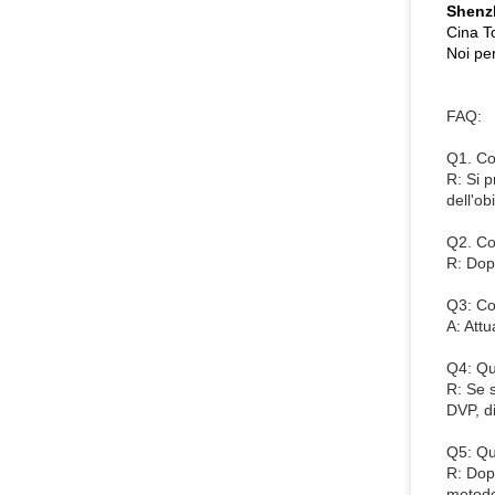
Shenz
Cina T
Noi per
FAQ:
Q1. Co
R: Si p
dell'ob
Q2. Co
R: Dop
Q3: Co
A: Attu
Q4: Qu
R: Se s
DVP, di
Q5: Qu
R: Dop
metodo 