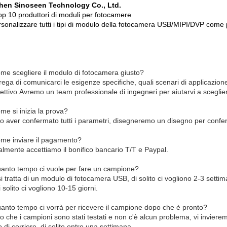
hen Sinoseen Technology Co., Ltd.
op 10 produttori di moduli per fotocamere
sonalizzare tutti i tipi di modulo della fotocamera USB/MIPI/DVP come p
me scegliere il modulo di fotocamera giusto?
rega di comunicarci le esigenze specifiche, quali scenari di applicazione
iettivo.Avremo un team professionale di ingegneri per aiutarvi a scegli
me si inizia la prova?
o aver confermato tutti i parametri, disegneremo un disegno per conferm
me inviare il pagamento?
almente accettiamo il bonifico bancario T/T e Paypal.
anto tempo ci vuole per fare un campione?
i tratta di un modulo di fotocamera USB, di solito ci vogliono 2-3 setti
 solito ci vogliono 10-15 giorni.
anto tempo ci vorrà per ricevere il campione dopo che è pronto?
o che i campioni sono stati testati e non c'è alcun problema, vi invier
di corriere, di solito entro una settimana.