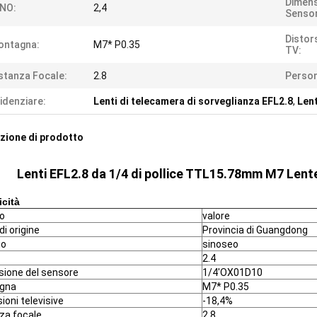
Dimens
/NO:
2,4
Sensor
Distor
ontagna:
M7* P0.35
TV:
stanza Focale:
2.8
Person
idenziare:
Lenti di telecamera di sorveglianza EFL2.8
,
Lent
zione di prodotto
Lenti EFL2.8 da 1/4 di pollice TTL15.78mm M7 Lente
icità
lo
valore
di origine
Provincia di Guangdong
io
sinoseo
2.4
ione del sensore
1/4'OX01D10
gna
M7* P0.35
ioni televisive
-18,4%
za focale
2.8