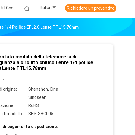
Italian
ti I Casi
Richiedere un preventivo
te 1/4 Pollice EFL2.8 Lente TTL15.78mm
ntato modulo della telecamera di
lianza a circuito chiuso Lente 1/4 pollice
8 Lente TTL15.78mm
i:
i origine:
Shenzhen, Cina
Sinoseen
cazione:
RoHS
 di modello:
SNS-SHG005
i di pagamento e spedizione: