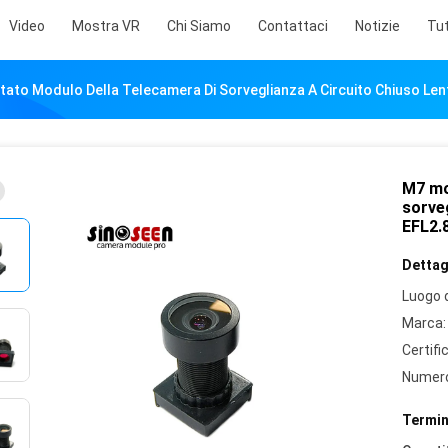
Video
Mostra VR
Chi Siamo
Contattaci
Notizie
Tut
ato Modulo Della Telecamera Di Sorveglianza A Circuito Chiuso Len
M7 mo
sorveg
EFL2.
Dettagl
Luogo d
Marca:
Certifi
Numero
Termin