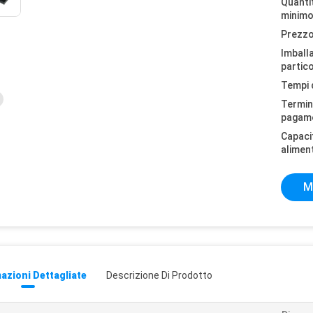
Quantit
minimo
Prezzo
Imball
partico
Tempi 
Termini
pagam
Capaci
alimen
M
azioni Dettagliate
Descrizione Di Prodotto