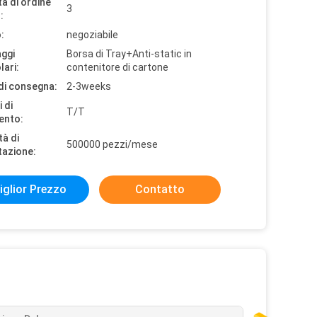
à di ordine
3
:
:
negoziabile
aggi
Borsa di Tray+Anti-static in
lari:
contenitore di cartone
di consegna:
2-3weeks
 di
T/T
ento:
tà di
500000 pezzi/mese
tazione:
iglior Prezzo
Contatto