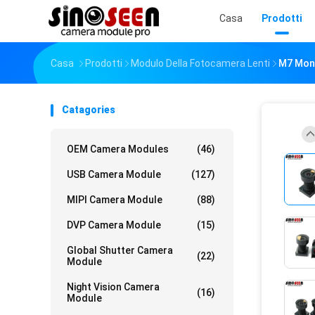
Casa
Prodotti
Casa
Prodotti
Modulo Della Fotocamera Lenti
M7 Mont
Catagories
OEM Camera Modules
(46)
USB Camera Module
(127)
MIPI Camera Module
(88)
DVP Camera Module
(15)
Global Shutter Camera
(22)
Module
Night Vision Camera
(16)
Module