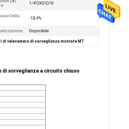
ione Del
1/4'OX01D10
e:
sione Della
-18,4%
alizzazione:
Disponibile
i di telecamera di sorveglianza montate M7
 di sorveglianza a circuito chiuso