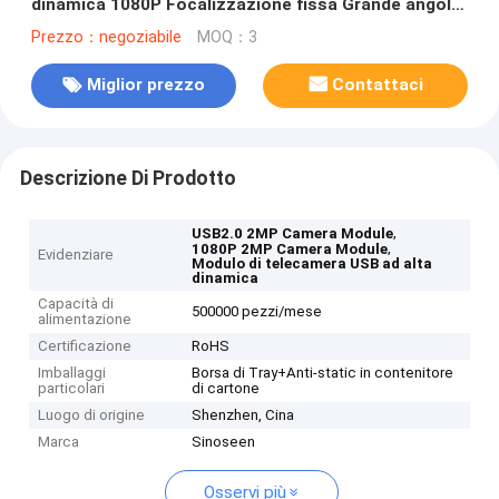
dinamica 1080P Focalizzazione fissa Grande angolo
140 gradi
Prezzo：negoziabile
MOQ：3
Miglior prezzo
Contattaci
Descrizione Di Prodotto
,
USB2.0 2MP Camera Module
,
1080P 2MP Camera Module
Evidenziare
Modulo di telecamera USB ad alta
dinamica
Capacità di
500000 pezzi/mese
alimentazione
Certificazione
RoHS
Imballaggi
Borsa di Tray+Anti-static in contenitore
particolari
di cartone
Luogo di origine
Shenzhen, Cina
Marca
Sinoseen
Osservi più