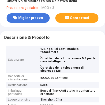
Obiettivo di sicurezza M8 Obiettivo della
fotocamera per la casa intelligente
Prezzo：negoziabile
MOQ：3
Miglior prezzo
Contattaci
Descrizione Di Prodotto
1/2.7 pollici Lenti modulo
fotocamera
,
Obiettivo della fotocamera M8 per la
Evidenziare
casa intelligente
,
Obiettivo della telecamera di
sicurezza M8
Capacità di
500000 pezzi/mese
alimentazione
Certificazione
RoHS
Imballaggi
Borsa di Tray+Anti-static in contenitore
particolari
di cartone
Luogo di origine
Shenzhen, Cina