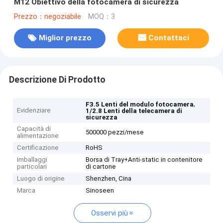
M12 Obiettivo della fotocamera di sicurezza
Prezzo：negoziabile
MOQ：3
Miglior prezzo
Contattaci
Descrizione Di Prodotto
,
F3.5 Lenti del modulo fotocamera
Evidenziare
1/2.8 Lenti della telecamera di
sicurezza
Capacità di
500000 pezzi/mese
alimentazione
Certificazione
RoHS
Imballaggi
Borsa di Tray+Anti-static in contenitore
particolari
di cartone
Luogo di origine
Shenzhen, Cina
Marca
Sinoseen
Osservi più