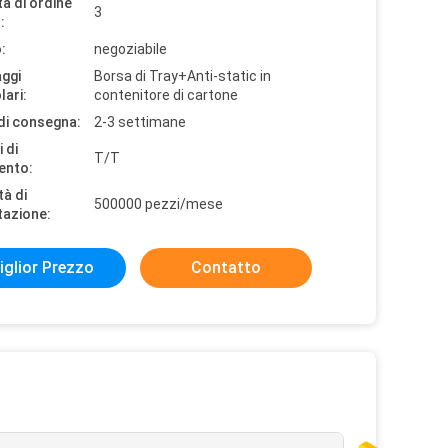
à di ordine
3
:
:
negoziabile
aggi
Borsa di Tray+Anti-static in
lari:
contenitore di cartone
di consegna:
2-3 settimane
 di
T/T
ento:
tà di
500000 pezzi/mese
tazione:
iglior Prezzo
Contatto