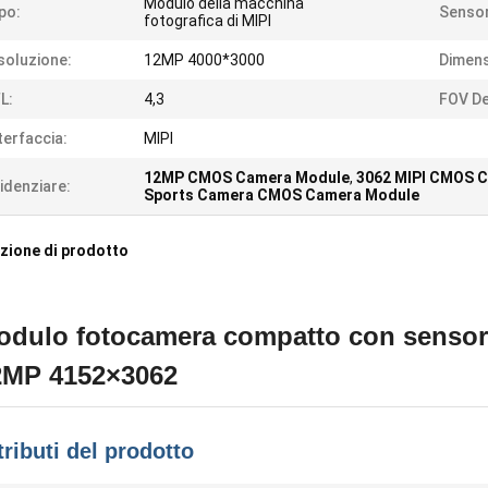
Modulo della macchina
po:
Sensor
fotografica di MIPI
soluzione:
12MP 4000*3000
Dimens
L:
4,3
FOV De
terfaccia:
MIPI
12MP CMOS Camera Module
,
3062 MIPI CMOS 
idenziare:
Sports Camera CMOS Camera Module
zione di prodotto
odulo fotocamera compatto con senso
2MP 4152×3062
tributi del prodotto