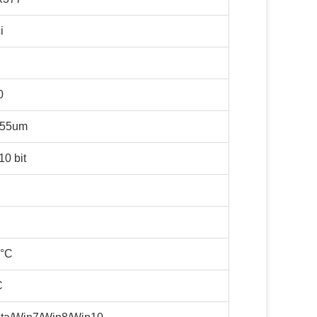
i
0
,55um
0 bit
0°C
C