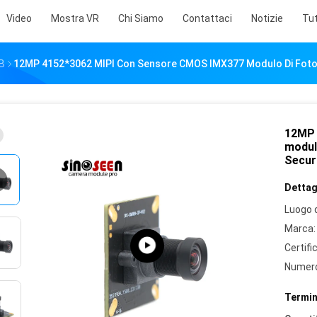
Video
Mostra VR
Chi Siamo
Contattaci
Notizie
Tut
SB
12MP 4152*3062 MIPI Con Sensore CMOS IMX377 Modulo Di Foto
12MP 
modul
Secur
Dettagl
Luogo d
Marca:
Certifi
Numero
Termin