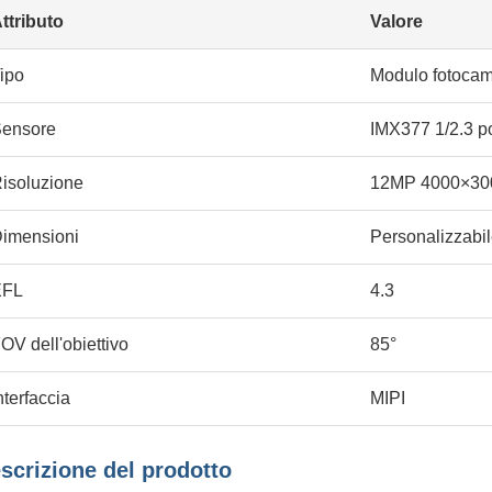
ttributo
Valore
ipo
Modulo fotocam
ensore
IMX377 1/2.3 po
isoluzione
12MP 4000×30
imensioni
Personalizzabi
EFL
4.3
OV dell'obiettivo
85°
nterfaccia
MIPI
scrizione del prodotto