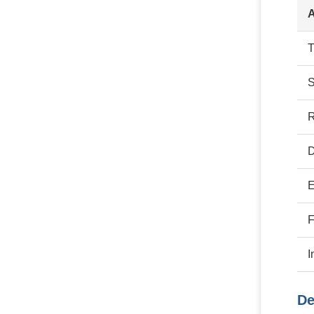
A
T
S
R
D
F
I
De