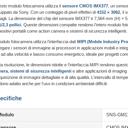
sto modulo fotocamera utilizza il
sensore CMOS IMX377
, un senso
luppato da Sony. Con un conteggio di pixel effettivi di
4152 × 3062
, il
tagli. La dimensione del chip del sensore IMX377 è 7,564 mm (H) × 5
1/2,3 pollici
. Queste dimensioni compatte rendono l'intero modulo fotoc
positivi portatili come action camera e sistemi di sicurezza intelligenti.
modulo fotocamera utilizza l'interfaccia dati
MIPI (Mobile Industry Pro
legare i sensori di immagine ai processori in applicazioni mobili e inte
i ad alta velocità e basso consumo energetico, ideale per progetti compa
lta risoluzione, le dimensioni ridotte e l'interfaccia MIPI rendono que
era, sistemi di sicurezza intelligenti
e altre applicazioni di imaging 
cquisizione di immagini dettagliate e di alta qualità. L'intervallo di te
dono adatto anche per l'uso in condizioni ambientali difficili.
ecifiche
Modulo
SNS-GM11
Sensore
CMOS IM