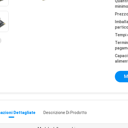
Quantit
minimo
Prezzo
Imball
partico
Tempi 
Termini
pagam
Capaci
alimen
M
azioni Dettagliate
Descrizione Di Prodotto