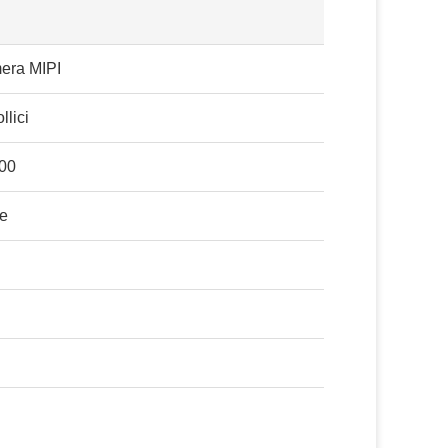
era MIPI
llici
00
le