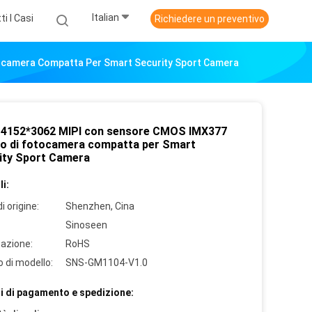
Italian
ti I Casi
Richiedere un preventivo
camera Compatta Per Smart Security Sport Camera
4152*3062 MIPI con sensore CMOS IMX377
o di fotocamera compatta per Smart
ity Sport Camera
i:
i origine:
Shenzhen, Cina
Sinoseen
cazione:
RoHS
 di modello:
SNS-GM1104-V1.0
i di pagamento e spedizione: