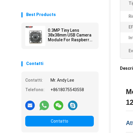
Ti
Best Products
Ri
EF
0.3MP Tiny Lens
38x38mm USB Camera
In
Module For Raspberry
Pi GC0328 CMOS
Sensor
Ev
Contatti
Descri
Contatti:
Mr. Andy Lee
Telefono:
+8618075543558
M
1
Contatto
At