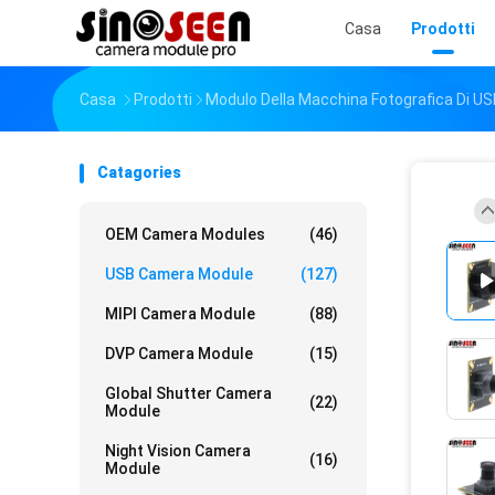
Casa
Prodotti
Casa
Prodotti
Modulo Della Macchina Fotografica Di U
Catagories
OEM Camera Modules
(46)
USB Camera Module
(127)
MIPI Camera Module
(88)
DVP Camera Module
(15)
Global Shutter Camera
(22)
Module
Night Vision Camera
(16)
Module