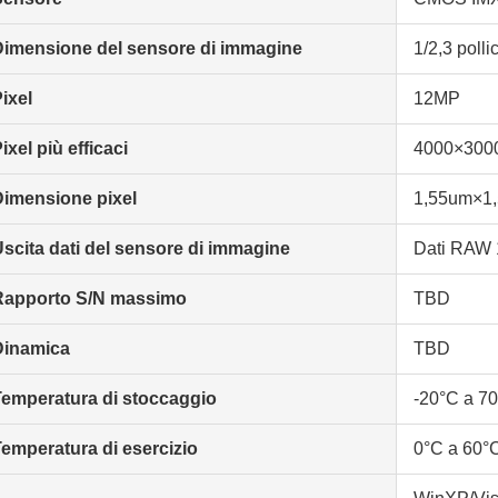
Dimensione del sensore di immagine
1/2,3 pollic
ixel
12MP
ixel più efficaci
4000×300
Dimensione pixel
1,55um×1
scita dati del sensore di immagine
Dati RAW 1
Rapporto S/N massimo
TBD
Dinamica
TBD
Temperatura di stoccaggio
-20°C a 7
emperatura di esercizio
0°C a 60°