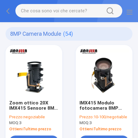
8MP Camera Module
(54)
Zoom ottico 20X
IMX415 Modulo
IMX415 Sensore 8MP
fotocamera 8MP
Modulo della
MIPI
Prezzo:
negoziabile
Prezzo:
10-100/negotiable
fotocamera 60
MOQ:
3
MOQ:
3
fotogrammi
Interfaccia MIPI
Ottieni l'ultimo prezzo
Ottieni l'ultimo prezzo