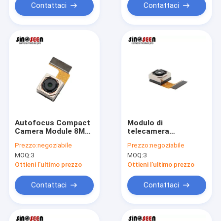
Contattaci
Contattaci
Autofocus Compact
Modulo di
Camera Module 8MP
telecamera
OV8825 Sensore
compatto da 8 MP
Prezzo:
negoziabile
Prezzo:
negoziabile
Interfaccia MIPI
con dimensioni
MOQ:
3
MOQ:
3
personalizzabili per
visione incorporata
Ottieni l'ultimo prezzo
Ottieni l'ultimo prezzo
ad alta risoluzione
Contattaci
Contattaci