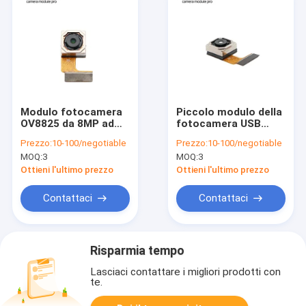
Modulo fotocamera
Piccolo modulo della
OV8825 da 8MP ad
fotocamera USB
alta risoluzione con
Compatto 8MP
Prezzo:
10-100/negotiable
Prezzo:
10-100/negotiable
basso consumo
Autofocus E OV8825
MOQ:
3
MOQ:
3
energetico e design
compatto
Ottieni l'ultimo prezzo
Ottieni l'ultimo prezzo
Contattaci
Contattaci
Risparmia tempo
Lasciaci contattare i migliori prodotti con
te.