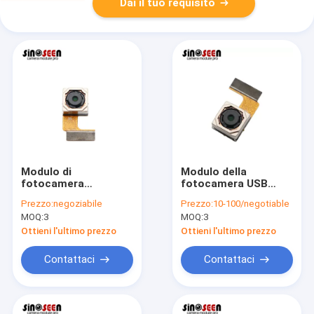
Dai il tuo requisito
Modulo di
Modulo della
fotocamera
fotocamera USB
compatto da 8MP
Autofocus ad alta
Prezzo:
negoziabile
Prezzo:
10-100/negotiable
con autofocus e
risoluzione OV8825
MOQ:
3
MOQ:
3
sensore OV8825 per
personalizzabili
Ottieni l'ultimo prezzo
Ottieni l'ultimo prezzo
Contattaci
Contattaci