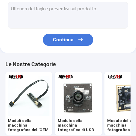
Modulo della macchina fotografica di USB
Modulo della macchina fotografica di MIPI
Modulo della macchina fotografica di DVP
Continua
Modulo globale della macchina fotografica dell'otturatore
Modulo della macchina fotografica di visione notturna
Le Nostre Categorie
Modulo della macchina fotografica dell'endoscopio
Modulo doppio della macchina fotografica della lente
Modulo della macchina fotografica di riconoscimento di fron
modulo del webcam del computer portatile
Moduli della
Modulo della
Modulo della
1MP Camera Module
macchina
macchina
macchina
fotografica dell'OEM
fotografica di USB
fotografica di