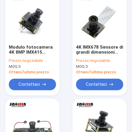
Modulo fotocamera
4K IMX678 Sensore di
4K 8MP IMX415
grandi dimensioni
Sensore 3840*2160
modulo fotocamera
Prezzo:
negoziabile
Prezzo:
negoziabile
Uscita 30
8MP Interfaccia MIPI
MOQ:
3
MOQ:
3
fotogrammi
per robot industriale
Interfaccia di tipo C
Ottieni l'ultimo prezzo
Ottieni l'ultimo prezzo
Contattaci
Contattaci
Casa
Prodotti
Video