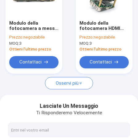
Mostra VR
Chi siamo
Modulo della
Modulo della
fotocamera a messa
fotocamera HDMI
Fatory Tour
a fuoco fissa da 8
con interfaccia 4K
Prezzo:
negoziabile
Prezzo:
negoziabile
MP 4K con sensore
8MP a messa a
MOQ:
3
MOQ:
3
IMX415 con
fuoco fissa con
Controllo di qualità
microfono analogo
sensore Sony IMX415
Ottieni l'ultimo prezzo
Ottieni l'ultimo prezzo
Interfaccia USB tipo-
C
Contattaci
Contattaci
Contattaci
notizie
Osservi più
Tutti i casi
Richiedere un preventivo
Lasciate Un Messaggio
Ti Risponderemo Velocemente
Moduli della macchina fotografica dell'OEM