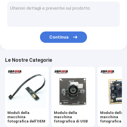
Modulo della macchina fotografica di USB
Modulo della macchina fotografica di MIPI
Modulo della macchina fotografica di DVP
Continua
Modulo globale della macchina fotografica dell'otturatore
Modulo della macchina fotografica di visione notturna
Le Nostre Categorie
Modulo della macchina fotografica dell'endoscopio
Modulo doppio della macchina fotografica della lente
Modulo della macchina fotografica di riconoscimento di fron
modulo del webcam del computer portatile
Moduli della
Modulo della
Modulo della
1MP Camera Module
macchina
macchina
macchina
fotografica dell'OEM
fotografica di USB
fotografica di