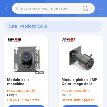
Tutti I Prodotti
(698)
Modulo della
Modulo globale 1MP
macchina
Color Image della
fotografica di HDR
macchina
Prezzo:
negoziabile
Prezzo:
negoziabile
1080P 2MP USB con il
fotografica di
MOQ:
3
MOQ:
1
sensore di SONY
rappresentazione di
IMX307 CMOS
CMOS USB2.0
Ottieni l'ultimo prezzo
Ottieni l'ultimo prezzo
dell'otturatore