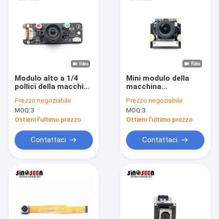
Modulo alto a 1/4
Mini modulo della
pollici della macchina
macchina
fotografica di
fotografica di 5MP
Prezzo:
negoziabile
Prezzo:
negoziabile
sensibilità HD 5MP
Raspberry Pi USB con
MOQ:
3
MOQ:
3
OV5640
il sensore OV5647 di
Omnivision CMOS
Ottieni l'ultimo prezzo
Ottieni l'ultimo prezzo
Contattaci
Contattaci
Casa
Prodotti
Video