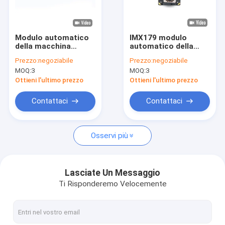
Mostra VR
Chi siamo
Modulo automatico
IMX179 modulo
della macchina
automatico della
Fatory Tour
fotografica del
macchina
Prezzo:
negoziabile
Prezzo:
negoziabile
fuoco 5MP MIPI con il
fotografica del
MOQ:
3
MOQ:
3
sensore OV5648
fuoco 8MP USB 3,0
Controllo di qualità
del sensore 4K
Ottieni l'ultimo prezzo
Ottieni l'ultimo prezzo
Contattaci
Contattaci
Contattaci
notizie
Osservi più
Tutti i casi
Richiedere un preventivo
Lasciate Un Messaggio
Ti Risponderemo Velocemente
Moduli della macchina fotografica dell'OEM