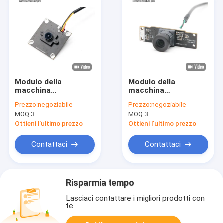
Modulo della
Modulo della
macchina
macchina
fotografica di USB
fotografica di 2MP
Prezzo:
negoziabile
Prezzo:
negoziabile
2.0 del fuoco fisso
FHD 1080P HDR USB
MOQ:
3
MOQ:
3
OV7251 di 1MP
3,0 con il sensore
120FPS
PS5268
Ottieni l'ultimo prezzo
Ottieni l'ultimo prezzo
Contattaci
Contattaci
Risparmia tempo
Lasciaci contattare i migliori prodotti con
te.