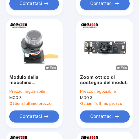
Contattaci
Contattaci
Modulo della
Zoom ottico di
macchina
sostegno del modulo
fotografica dell'OEM
della macchina
Prezzo:
negoziabile
Prezzo:
negoziabile
8MP Optical Zoom 4K
fotografica di SONY
MOQ:
3
MOQ:
3
USB con il sensore
IMX317 30FPS 4K
IMX415
8MP USB
Ottieni l'ultimo prezzo
Ottieni l'ultimo prezzo
Contattaci
Contattaci