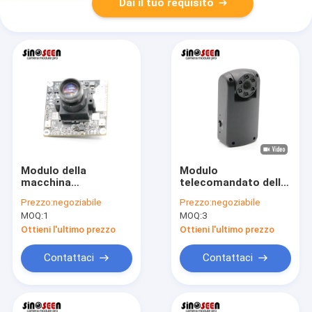
Dai il tuo requisito
Modulo della
Modulo
macchina
telecomandato della
fotografica di SONY
macchina
Prezzo:
negoziabile
Prezzo:
negoziabile
CMOS IMX335 5MP
fotografica di 1MP
MOQ:
1
MOQ:
3
Starvis HD USB
720P WiFi con il
sensore OV9732
Ottieni l'ultimo prezzo
Ottieni l'ultimo prezzo
Contattaci
Contattaci