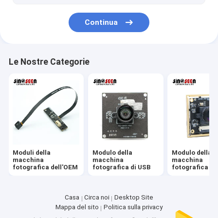
2MP Camera Module
Continua
5MP Camera Module
8MP Camera Module
Le Nostre Categorie
13MP Camera Module
Modulo della fotocamera Lenti
Modulo della macchina fotografica del lampone pi
Moduli della
Modulo della
Modulo della
macchina
macchina
macchina
fotografica dell'OEM
fotografica di USB
fotografica di
Casa
Circa noi
Desktop Site
Mappa del sito
Politica sulla privacy