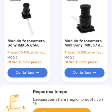
Modulo fotocamera
Modulo fotocamera
Sony IMX567/568
MIPI Sony IMX567 da
MIPI da 8 MP con
8MP con otturatore
Prezzo:
10-100usd or negotiable
Prezzo:
10-100usd or negotiable
obturatore globale
globale a 214fps
MOQ:
5
MOQ:
5
Ottieni l'ultimo prezzo
Ottieni l'ultimo prezzo
Contattaci
Contattaci
Risparmia tempo
Lasciaci contattare i migliori prodotti con
te.