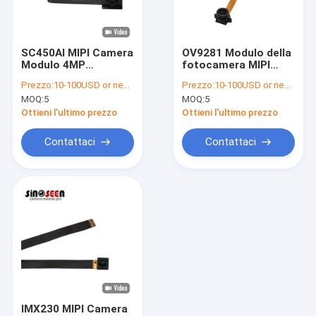
Mostra VR
Chi siamo
SC450AI MIPI Camera
OV9281 Modulo della
Modulo 4MP
fotocamera MIPI
Fatory Tour
2688x1520 IR
1280x800 Obturatore
Prezzo:
10-100USD or negotiable
Prezzo:
10-100USD or negotiable
migliorato
globale per visione
MOQ:
5
MOQ:
5
artificiale
Controllo di qualità
Ottieni l'ultimo prezzo
Ottieni l'ultimo prezzo
Contattaci
Contattaci
Contattaci
notizie
Tutti i casi
Richiedere un preventivo
Moduli della macchina fotografica dell'OEM
IMX230 MIPI Camera