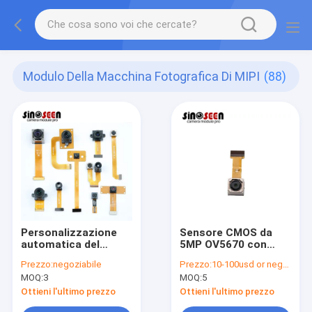
Modulo Della Macchina Fotografica Di MIPI
(88)
Personalizzazione
Sensore CMOS da
automatica del
5MP OV5670 con
fuoco FPC DVP MIPI
uscita MIPI a 2 corsie
Prezzo:
negoziabile
Prezzo:
10-100usd or negotiable
del modulo flessibile
1080P 60fps
MOQ:
3
MOQ:
5
della macchina
fotografica dell'OEM
Ottieni l'ultimo prezzo
Ottieni l'ultimo prezzo