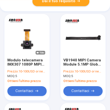
Dai il tuo requisito
Modulo telecamera
VB1940 MIPI Camera
IMX307 1080P MIPI
Module 5.1MP Global
60FPS per Smart
Shutter per
Prezzo:
10-100USD or negotiable
Prezzo:
10-100USD or negotiable
Home e Droni
Automotive
MOQ:
5
MOQ:
5
Ottieni l'ultimo prezzo
Ottieni l'ultimo prezzo
Contattaci
Contattaci