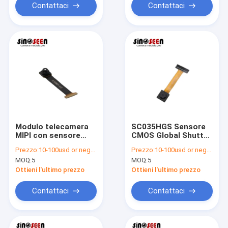
Contattaci
Contattaci
Modulo telecamera
SC035HGS Sensore
MIPI con sensore
CMOS Global Shutter
CMOS GC2053 Full
640x480 180fps MIPI
Prezzo:
10-100usd or negotiable
Prezzo:
10-100usd or negotiable
HD 1080P 30fps a
CSI-2
MOQ:
5
MOQ:
5
basso consumo
Ottieni l'ultimo prezzo
Ottieni l'ultimo prezzo
Contattaci
Contattaci