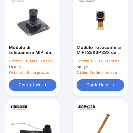
Modulo di
Modulo fotocamera
telecamera MIPI da
MIPI S5K3P3SX da
20 MP AR2020 per
16MP per Smart
Prezzo:
10-100USD or negotiable
Prezzo:
10-100USD or negotiable
visione artificiale
Home e Droni
MOQ:
5
MOQ:
5
industriale
Ottieni l'ultimo prezzo
Ottieni l'ultimo prezzo
Contattaci
Contattaci
Casa
Prodotti
Video